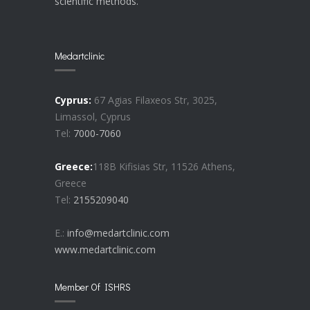
scientific methods.
Medartclinic
Cyprus:
67 Agias Filaxeos Str, 3025,
Limassol, Cyprus
Tel:
7000-7060
Greece:
118B Kifisias Str, 11526 Athens,
Greece
Tel:
2155209040
E.:
info@medartclinic.com
www.medartclinic.com
Member Of ISHRS