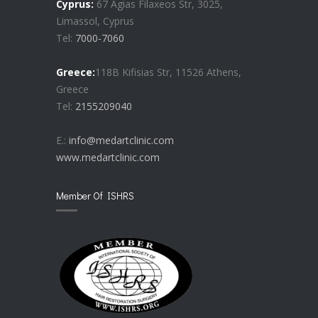
Cyprus:
67 Agias Filaxeos Str, 3025,
Limassol, Cyprus
Tel:
7000-7060
Greece:
118B Kifisias Str, 11526 Athens,
Greece
Tel:
2155209040
E.:
info@medartclinic.com
www.medartclinic.com
Member Of ISHRS